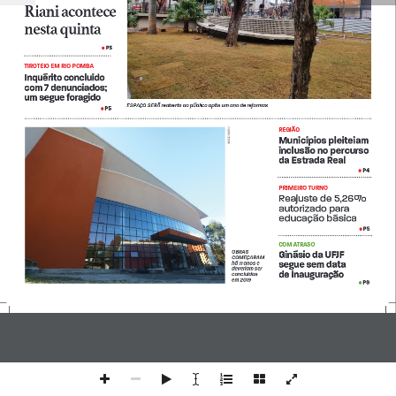
Riani acontece 
nesta quinta 
P3
•
TIROTEIO EM RIO POMBA 
Inquérito concluído 
com 7 denunciados; 
um segue foragido
ESPAÇO SERÁ reaberto ao público após um ano de reformas
P5
•
REGIÃO
FELIPE COURI
Municípios pleiteiam 
inclusão no percurso 
da Estrada Real 
P4
 • 
PRIMEIRO TURNO 
Reajuste de 5,26% 
autorizado para 
educação básica
P5
 •
COM ATRASO
OBRAS 
Ginásio da UFJF 
COMEÇARAM 
segue sem data 
há 11 anos e 
deveriam ser 
de inauguração
concluídas 
em 2019
P9
• 