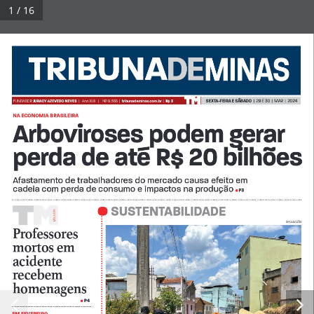
Pular
1 / 16
para
Tribuna Impressa
Menu
o
conteúdo
© 2026 Tribuna Impressa
• Built with
GeneratePress
SEXTA-FEIRA E SÁBADO
  |  29 E 30  |  MAR  |  2
024
FUNDADOR 
JURACY AZEVEDO NEVES  
|
Ano XLI
II
   |    Nº 9.366  |  
tribunademinas.com.br
  |  
R$ 3
NA ECONOMIA BRASILEIRA
Arboviroses podem gerar 
perda de até R$ 20 bilhões
Afastamento de trabalhadores do mercado causa efeito em 
cadeia com perda de consumo e impactos na produção
P3
• 
• 
SUSTENTABILIDADE
A
A A D
D
DIVULGAÇÃO
Professores 
mortos em 
acidente 
recebem 
homenagens
P4
• 