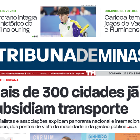
WILLIAM-LUCAS/COI
E INVERNO
DOMINGO DE FUTEBOL
Login
Account
Password Reset
Conteúdo restrit
forano integra  
Carioca tem
 histórico do 
jogos de Va
l no curling
e Fluminens
P10
•
© 2026 Tribuna Impressa
• Built with
GeneratePress
DOMINGO  
|  28  |  JAN  |  20
JURACY AZEVEDO NEVES  
|
Ano XLII
I
   |      Nº 9.323  |  
tribunademinas.com.br
  |  
R$ 4,50
ADE URBANA
ais de 300 cidades já
ubsidiam transporte
ialistas e associações explicam panorama nacional e internaciona
ios, dos pontos de vista da mobilidade e da gestão pública
e
P4 
 5
• 
A
i