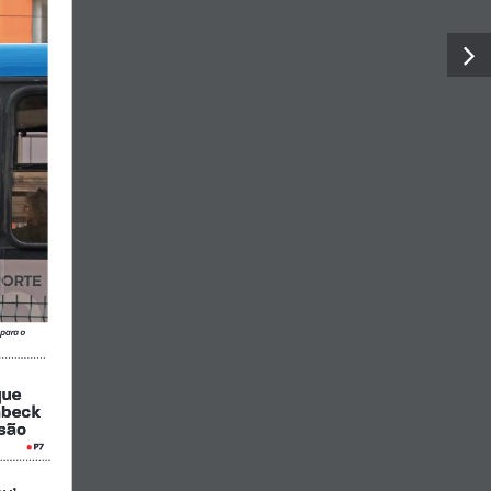
para o 
que 
mbeck 
são
P7
• 