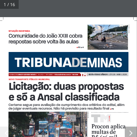
Pular
1 / 16
para
Tribuna Impressa
Menu
o
conteúdo
LEONARDO COSTA
SITUAÇÃO INDEFINIDA 
Comunidade do João XXIII cobra 
© 2026 Tribuna Impressa
• Built with
GeneratePress
respostas sobre volta às aulas 
P3 
e
 4
• 
SEXTA-FEIRA E SÁBADO  
|  27 E 28  |  MAR  |  2026
FUNDADOR 
JURACY AZEVEDO NEVES  
| 
Ano XLV   |   Nº  9.863  |   
tribunademinas.com.br
  |  
R$ 3,50
NOVO TRANSPORTE PÚBLICO MUNICIPAL 
Licitação: duas propostas 
e só a Ansal classificada 
Certame segue para avaliação de cumprimento dos critérios do edital, além 
de julgar eventuais recursos. Não há previsão para resultado final 
P5
• 
FELIPE COURI
 A DiA
DiA
Procon aplica 
multas de 