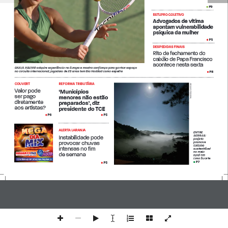
P9
         • 
ESTUPRO COLETIVO
Advogados de vítima 
apontam vulnerabilidade 
psíquica da mulher 
P5
         • 
DESPEDIDAS FINAIS 
Rito de fechamento do 
caixão de Papa Francisco 
acontece nesta sexta 
GIULIA AGUIAR adquire experiência na Europa e mostra confiança para ganhar espaço 
no circuito internacional; jogadora de 23 anos tem Bia Haddad como espelho
P8
         • 
COUVERT
REFORMA TRIBUTÁRIA
ARQUIVO PESSOAL
Valor pode 
‘Municípios 
ser pago 
menores não estão 
diretamente 
preparados’, diz 
aos artistas?
presidente do TCE
P6
P5
         • 
         • 
ALERTA LARANJA
ENTRE 
SERRAS: 
Instabilidade pode 
projeto 
provocar chuvas 
promove 
turismo 
intensas no fim     
sustentável 
no meio 
de semana 
rural em 
Lima Duarte
P7
• 
P5
         • 