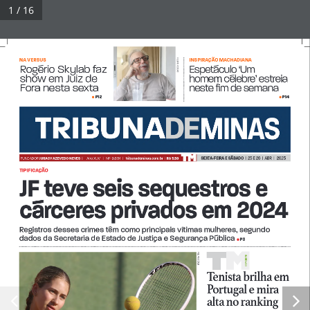
Pular
1 / 16
para
Tribuna Impressa
Menu
o
conteúdo
NA VERSUS 
INSPIRAÇÃO MACHADIANA
FELIPE COURI
Espetáculo ‘Um 
Espetáculo ‘Um 
Espetáculo ‘Um 
Rogério Skylab faz 
Rogério Skylab faz 
Rogério Skylab faz 
show em Juiz de 
show em Juiz de 
homem célebre’ estreia 
homem célebre’ estreia 
Fora nesta sexta 
neste fim de semana 
© 2026 Tribuna Impressa
• Built with
GeneratePress
P12
P14
•
•
SEXTA-FEIRA E SÁBADO  
|  25 E 26  |  ABR  |   2025
FUNDADOR 
JURACY AZEVEDO NEVES  
| 
Ano XLIV   |   Nº  9.634  |   
tribunademinas.com.br
  |  
R$ 3,50
TIPIFICAÇÃO 
JF teve seis sequestros e 
cárceres privados em 2024
Registros desses crimes têm como principais vítimas mulheres, segundo 
dados da Secretaria de Estado de Justiça e Segurança Pública 
P3
• 
FELIPE COURI
PORTE
ES
Tenista brilha em 
Portugal e mira 
Portugal e mira 
Portugal e mira 
alta no ranking
alta no ranking