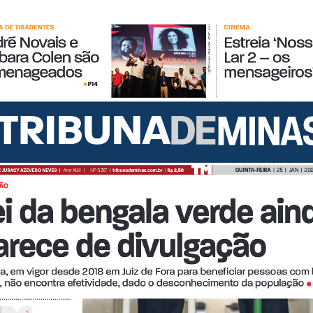
 DE TIRADENTES
CINEMA
LEO LARA/UNIVERSO PRODUÇÃO
Login
Account
Password Reset
Conteúdo restrit
ré Novais e 
Estreia ‘Noss
bara Colen são 
Lar 2 – os 
menageados
mensageiros’
P14
•
© 2026 Tribuna Impressa
• Built with
GeneratePress
QUINTA-FEIRA  
|  25  |   JAN  |  2
 
JURACY AZEVEDO NEVES  
|
Ano XLIII   |     Nº 9.321  |  
tribunademinas.com.br
  |  
R$ 2,50
SÃO
ei da bengala verde ain
arece de divulgação
, em vigor desde 2018 em Juiz de Fora para beneficiar pessoas com 
, não encontra efetividade, dado o desconhecimento da população 
•