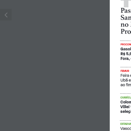
Pas
Sam
no 
Pro
PROCO
Gasol
R$ 5,
Fora,
FEMUR
Feira
Ubá e
ao fi
CURRÍCU
Colom
Vôlei
seleç
ESTADUA
Vasco