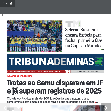
Pular
1 / 16
para
Tribuna Impressa
Menu
o
conteúdo
RAFAEL RIBEIRO E NELSON TERME / CBF
PORTE
ES
Seleção Brasileira 
© 2026 Tribuna Impressa
• Built with
GeneratePress
encara Escócia para 
fechar primeira fase 
na Copa do Mundo
P9
 •
QUARTA-FEIRA  
|  24  |  JUN  |  2026
FUNDADOR 
JURACY AZEVEDO NEVES  
| 
Ano XLV   |   Nº  9.925   |   
tribunademinas.com.br
  |  
R$ 3
IMPACTOS NO ATENDIMENTO
Trotes ao Samu disparam em JF 
e já superam registros de 2025
Cidade contabiliza mais de 800 ligações falsas em 2026; prática compromete o atend
P3
• 
LEONARDO COSTA
A A DiA