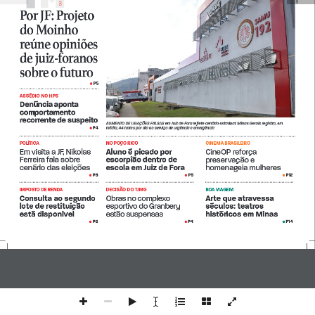
Di
Por JF: Projeto 
do Moinho 
reúne opiniões 
de juiz-foranos 
sobre o futuro
P5
 • 
ASSÉDIO NO HPS
Denúncia aponta 
comportamento 
recorrente de suspeito
AUMENTO DE LIGAÇÕES FALSAS em Juiz de Fora reflete cenário estadual: Minas Gerais registra, em 
P4
média, 44 trotes por dia ao serviço de urgência e emergência
 •
POLÍTICA
NO POÇO RICO
CINEMA BRASILEIRO
Em visita a JF, Nikolas 
Aluno é picado por 
CineOP reforça 
Ferreira fala sobre 
escorpião dentro de 
preservação e 
cenário das eleições 
escola em Juiz de Fora
homenageia mulheres
P8
P5
P12
 •
 •
 • 
IMPOSTO DE RENDA
DECISÃO DO TJMG
BOA VIAGEM
Consulta ao segundo 
Obras no complexo 
Arte que atravessa 
lote de restituição 
esportivo do Granbery 
séculos: teatros 
está disponível
estão suspensas
históricos em Minas 
P6
P4
P14
 •
 •
•