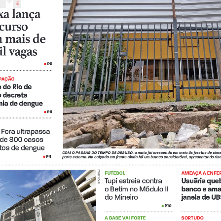
D
xa lança 
curso 
 mais de 
il vagas
P5
•
PAÇÃO
 do Rio de 
o decreta 
mia de dengue
P8
•
 Fora ultrapassa 
de 800 casos 
tos de dengue
COM O PASSAR DO TEMPO DE DESUSO, 
o mato foi crescendo em meio às frestas de cime
P4
parte externa
. 
Na calçada em frente ainda há um buraco considerável, apresentando ris
•
FELIPE COURI
FUTEBOL
AMEAÇA A ENFE
Tupi estreia contra      
Usuária queb
o Betim no Módulo II 
banco e ama
do Mineiro
janela de U
P10
•
A BASE VAI FORTE
SORTUDO