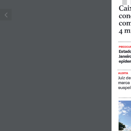
Cai
con
com
4 m
PREOCU
Estado
Janeir
epide
ALERTA
Juiz de
marca 
suspei