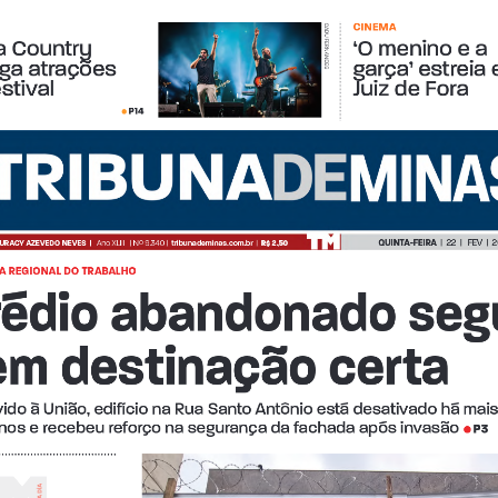
CINEMA
 CADU FERNANDES
a Country 
‘O menino e a 
Login
Account
Password Reset
Conteúdo restrit
lga atrações 
garça’ estreia 
stival
Juiz de Fora
P14
•
© 2026 Tribuna Impressa
• Built with
GeneratePress
QUINTA-FEIRA  
|  22  |   FEV  | 
JURACY AZEVEDO NEVES  
|
Ano XLI
II
   | Nº 9.340 |  
tribunademinas.com.br
  |  
R$ 2,50
A REGIONAL DO TRABALHO
rédio abandonado seg
em destinação certa
ido à União, edifício na Rua Santo Antônio está desativado há mais
nos e recebeu reforço na segurança da fachada após invasão 
P3
•
A
A A D