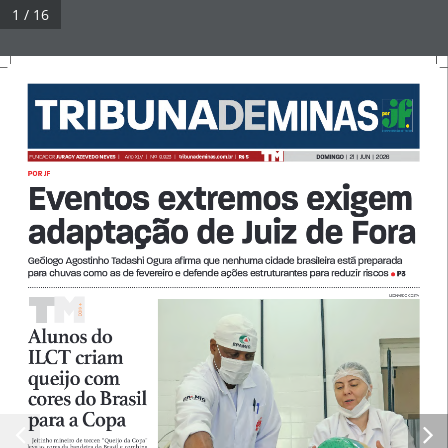
Pular
1 / 16
para
Tribuna Impressa
Menu
o
conteúdo
© 2026 Tribuna Impressa
• Built with
GeneratePress
DOMINGO  
|  21  |  JUN  |  2026
FUNDADOR 
JURACY AZEVEDO NEVES  
| 
Ano XLV   |   Nº  9.923   |   
tribunademinas.com.br
  |  
R$ 5
POR JF
Eventos extremos exigem 
adaptação de Juiz de Fora
Geólogo Agostinho Tadashi Ogura afirma que nenhuma cidade brasileira está preparada 
para chuvas como as de fevereiro e defende ações estruturantes para reduzir riscos 
P3  
• 
 LEONARDO COSTA 
IS +
DO
Alunos do 
ILCT criam 
queijo com 
cores do Brasil 
para a Copa
Jeitinho mineiro de torcer: “Queijo da Copa” 
leva as cores da bandeira do Brasil e combina 