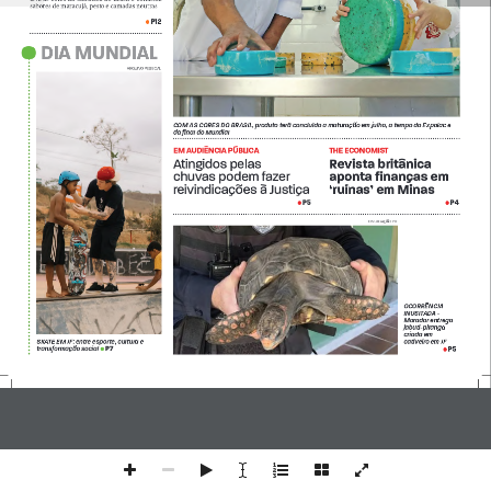
sabores de maracujá, pesto e camadas neutras 
P12
• 
•
 DIA MUNDIAL
ARQUIVO PESSOAL
COM AS CORES DO BRASIL, produto terá concluído a maturação em julho, a tempo do Expolac e 
da final do Mundial
EM AUDIÊNCIA PÚBLICA
THE ECONOMIST 
Atingidos pelas 
Revista britânica   
chuvas podem fazer 
aponta finanças em 
reivindicações à Justiça
‘ruínas’ em Minas
P5
P4
• 
• 
 DIVULGAÇÃO PJF
OCORRÊNCIA 
INUSITADA - 
Morador entrega 
jabuti-piranga 
criada em 
SKATE EM JF: entre esporte, cultura e 
cativeiro em JF 
P7
P5
transformação social 
• 
• 