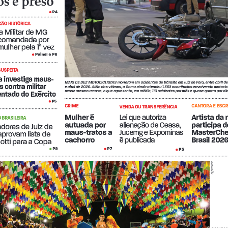
s é preso
P4
 • 
ÃO HISTÓRICA
ia Militar de MG 
 comandada por 
ª
ulher pela 1
 vez
Painel e P6
 •
SUSPEITA
ia investiga maus-
MAIS DE DEZ MOTOCICLISTAS morreram em acidentes de trânsito em Juiz de Fora, entre abril de
s contra militar 
e abril de 2026. Além das vítimas, o Samu ainda atendeu 1.363 ocorrências envolvendo motocicl
nesse mesmo recorte, o que representa, em média, 113 acidentes por mês e quase quatro por dia
ntado do Exército
P5
 •
CRIME
CANTORA E ESCR
VENDA OU TRANSFERÊNCIA
Mulher é 
Lei que autoriza 
Artista da 
 BRASILEIRA
autuada por 
alienação de Ceasa, 
participa d
adores de Juiz de 
maus-tratos a 
Jucemg e Expominas 
MasterChe
aprovam lista de 
cachorro 
é publicada 
Brasil 202
otti para a Copa 
P7
P9
P5
 •
 •
 • 
DIVULGAÇÃO