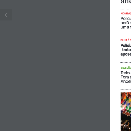
ano
NOMEAÇ
Políc
será
uma m
FILHA É 
Políc
-trato
apose
SELEÇÃO
Trein
Fora 
Ancel