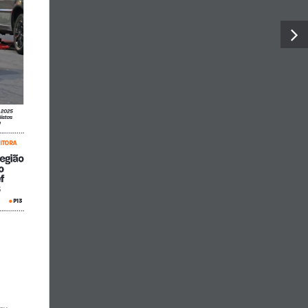
 2025 
istas 
 
ITORA
região 
o 
f 
6
P13
 • 