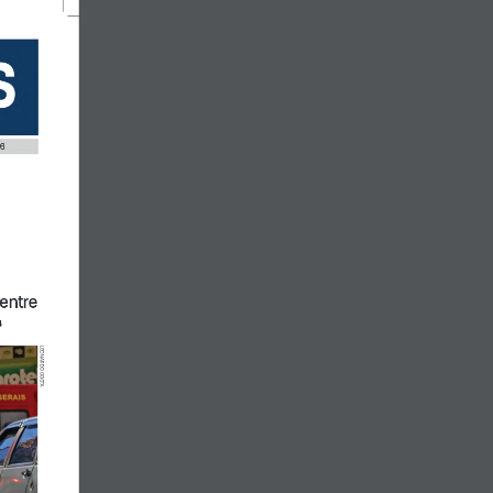
o
TM semanal
Assinar
26
entre 
4
LEONARDO COSTA