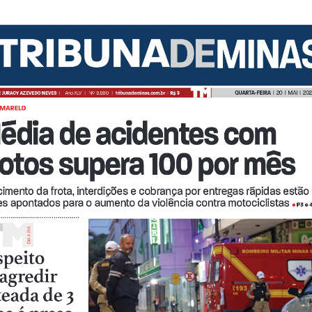
Login
Account
Password Reset
Conteúdo restrit
QUARTA-FEIRA  
|  20  |  MAI  |  20
 
JURACY AZEVEDO NEVES  
| 
Ano XLV   |   Nº  9.890   |   
tribunademinas.com.br
  |  
R$ 3
AMARELO
édia de acidentes com 
© 2026 Tribuna Impressa
• Built with
GeneratePress
otos supera 100 por mês 
imento da frota, interdições e cobrança por entregas rápidas estão 
es apontados para o aumento da violência contra motociclistas 
P3 e 
• 
A A DiA
Di
peito 
peito 
peito 
agredir 
agredir 
agredir 
agredir 
eada de 3 
eada de 3 