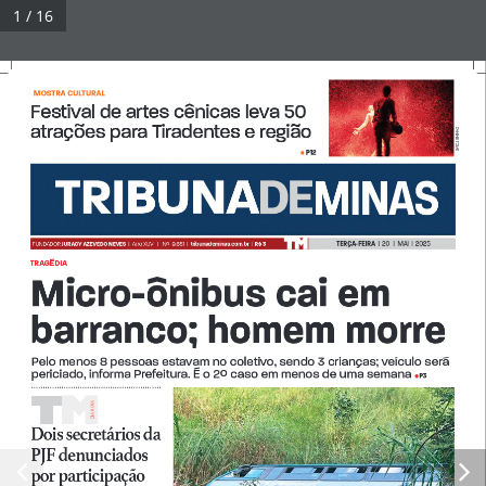
Pular
1 / 16
para
Tribuna Impressa
Menu
o
conteúdo
MOSTRA CULTURAL  
Festival de artes cênicas leva 50 
atrações para Tiradentes e região
ZANINE TOME
© 2026 Tribuna Impressa
• Built with
GeneratePress
P12
• 
TERÇA-FEIRA  
|  20   |  MAI  |  2025
FUNDADOR 
JURACY AZEVEDO NEVES  
|
Ano XLIV   |   Nº  9.651  |  
tribunademinas.com.br
  |  
R$ 3
TRAGÉDIA
Micro-ônibus cai em 
barranco; homem morre 
Pelo menos 8 pessoas estavam no coletivo, sendo 3 crianças; veículo será 
periciado, informa Prefeitura. É o 2º caso em menos de uma semana 
P3
• 
A A DiA
Di
Dois secretários da 
PJF denunciados 
por participação 