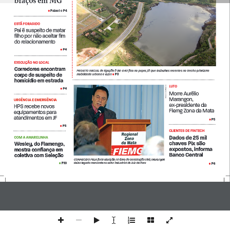
braços em MG
braços em MG
Painel e P4
•
ESTÁ FORAGIDO
Pai é suspeito de matar 
filho por não aceitar fim 
do relacionamento
P4
•
EXECUÇÃO NO LOCAL 
Corredores encontram 
PROJETO INICIAL de ligação à BR-040 fica no papel, já que trabalhos recentes no trecho priorizam 
corpo de suspeito de 
P3
mobilidade urbana e lazer 
•
homicídio em estrada 
LUTO
LEONARDO COSTA
P4
•
Morre Aurélio 
Marangon, 
URGÊNCIA E EMERGÊNCIA 
ex-presidente da 
HPS recebe novos 
Fiemg Zona da Mata
equipamentos para 
atendimentos em JF
P5
 •
P5
• 
CLIENTES DE FINTECH
Dados de 25 mil 
COM A AMARELINHA
chaves Pix são 
Wesley, do Flamengo, 
expostos, informa 
mostra confiança em 
Banco Central 
coletiva com Seleção 
CONHECIDO PELA forte atuação na área de construção civil, Marangon 
deixa legado marcante no setor industrial de Juiz de Fora
P10
P6
 •
•