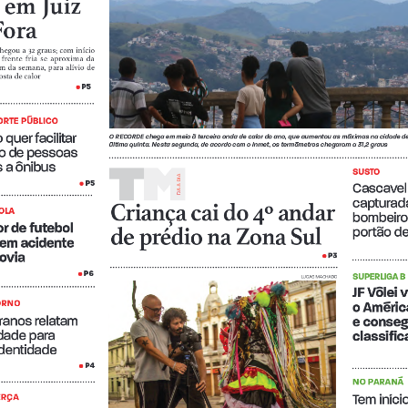
 em Juiz 
Fora
egou a 32 graus; com início 
 frente  fria  se  aproxima  da  
im da semana, para alívio de 
sta de calor
P5
•
RTE PÚBLICO 
 quer facilitar 
O RECORDE 
chega em meio à terceira onda de calor do ano, que aumentou as máximas na cidade d
última quinta. Nesta segunda, de acordo com o Inmet, os termômetros chegaram a 31,2 graus
o de pessoas 
 a ônibus 
SUSTO 
A A DIA
P5
•
Cascavel 
DI
capturada
Criança cai do 4º andar 
OLA
bombeiro
r de futebol 
de prédio na Zona Sul 
portão d
em acidente    
ovia 
P3
•
P6
•
SUPERLIGA B
LUCAS MACHADO
JF Vôlei 
ORNO 
o Améric
oranos relatam 
e conseg
dade para       
classific
identidade 
P4
•
NO PARANÁ
Tem início
ERÇA