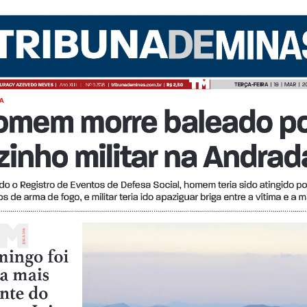
Login
Account
Password Reset
Conteúdo restrit
TERÇA-FEIRA
  |  19
  |
  MAR  |  
JURACY AZEVEDO NEVES  
|
Ano XLI
II
   |    Nº 9.358   |  
tribunademinas.com.br
  |  
R$ 2,50
A
omem morre baleado po
© 2026 Tribuna Impressa
• Built with
GeneratePress
zinho militar na Andrad
 o Registro de Eventos de Defesa Social, homem teria sido atingido por doi
s de arma de fogo, e militar teria ido apaziguar briga entre a vítima e a mãe 
A A DIA
DI
ingo foi 
ia mais 
nte do 