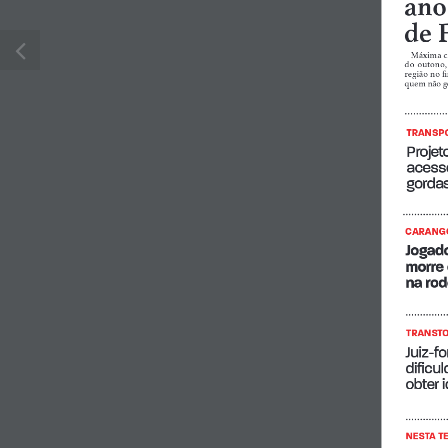
ano
de 
Máxima ch
do  outono, 
região no f
quem não go
TRANSPO
Projeto
acess
gordas
CARANG
Jogado
morre 
na rod
TRANST
Juiz-f
dificul
obter 
NESTA T