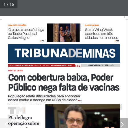
Pular
1 / 16
para
Tribuna Impressa
Menu
o
conteúdo
ANTÔNIO FILHO 
GASTRONOMIACOM TRÊS SESSÕES 
‘O cravo e a rosa’ chega 
Serra Wine Week 
ao Teatro Paschoal 
acontece em três 
© 2026 Tribuna Impressa
• Built with
GeneratePress
Carlos Magno
cidades fluminenses 
P12
P14
 • 
 • 
QUARTA-FEIRA  
|  18  |  JUN  |  2025
FUNDADOR 
JURACY AZEVEDO NEVES   
|
Ano XLIV   |   Nº  9.672  |  
tribunademinas.com.br
  |  
R$ 3 
 |
CONTRA COVID 
Com cobertura baixa, Poder 
Público nega falta de vacinas
População relata dificuldades para encontrar 
doses contra a doença em UBSs da cidade 
P3
•
FELIPE COURI
A A DiA
Di
PC defl  agra 
operação sobre 