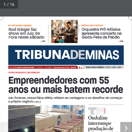
Pular
1 / 16
para
Tribuna Impressa
Menu
o
conteúdo
EX-CACHORRO GRANDE 
MÚSICA NAS IGREJAS
BRUNO MATTOS
Rod Krieger faz      
Rod Krieger faz      
Rod Krieger faz      
Orquestra Pró-Música 
show em Juiz de     
show em Juiz de     
apresenta concerto na 
Fora neste sábado 
Sexta-Feira da Paixão 
© 2026 Tribuna Impressa
• Built with
GeneratePress
P12
P14
•
•
SEXTA-FEIRA E SÁBADO  
|  18 E 19  |  ABR  |   2025
FUNDADOR 
JURACY AZEVEDO NEVES  
| 
Ano XLIV   |   Nº  9.629  |   
tribunademinas.com.br
  |  
R$ 3,50
OPORTUNIDADES E RECOMEÇOS
Empreendedores com 55 
anos ou mais batem recorde
Juiz-foranas, nessa faixa etária, relatam as vantagens e os desafios de começar 
o próprio negócio 
P4 e 5
• 
MARCELO RIBEIRO ARQUIVO TM
A A DiA
Di
Onduline 
interrompe 
interrompe 
interrompe 
produção de 
produção de 
produção de 
produção de 