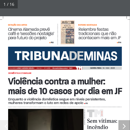
Pular
1 / 16
para
Tribuna Impressa
Menu
o
conteúdo
ROTEIRO NOSTALGIA ESTAÇÃO DAS ARTES
Cinema Alameda prevê 
Cinema Alameda prevê 
Cinema Alameda prevê 
Relembre festas 
café e ‘sessões nostalgia’ 
café e ‘sessões nostalgia’ 
café e ‘sessões nostalgia’ 
café e ‘sessões nostalgia’ 
tradicionais que não 
© 2026 Tribuna Impressa
• Built with
GeneratePress
para futuro do projeto
para futuro do projeto
acontecem mais em JF
P12
P14
•
•
QUINTA-FEIRA  
|  14  |  MAI  |  2026
FUNDADOR 
JURACY AZEVEDO NEVES  
| 
Ano XLV   |   Nº  9.896  |   
tribunademinas.com.br
  |  
R$ 3
DOMÉSTICA E FAMILIAR 
Violência contra a mulher: 
mais de 10 casos por dia em JF
Enquanto a violência doméstica segue em níveis persistentes,               
mulheres transformam o luto em redes de apoio 
P3
•
CORPO DE BOMBEIROS-DIVULGAÇÃO
A A DiA
Di
Sem vítimas: 
incêndio 