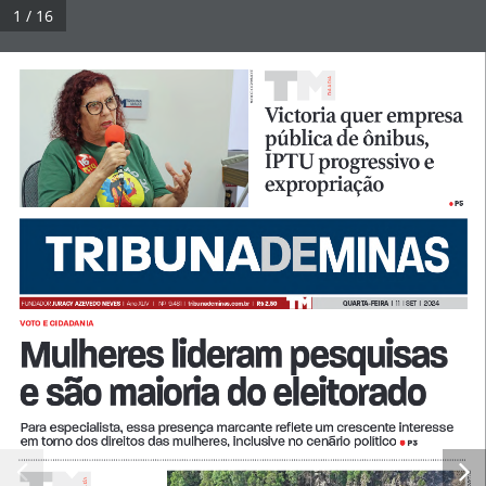
Pular
1 / 16
para
Tribuna Impressa
Menu
o
LEONARDO COSTA
A
A A D
conteúdo
D
Victoria quer empresa 
pública de ônibus, 
© 2026 Tribuna Impressa
• Built with
GeneratePress
IPTU progressivo e 
expropriação 
P5
•
QUARTA-FEIRA  
|  11  | SET  |  2024
FUNDADOR 
JURACY AZEVEDO NEVES  
|
Ano XLIV   |   Nº  9.481  |  
tribunademinas.com.br
  |   
R$ 2,50
VOTO E CIDADANIA
Mulheres lideram pesquisas 
e são maioria do eleitorado
Para especialista, essa presença marcante reflete um crescente interesse 
em torno dos direitos das mulheres, inclusive no cenário político 
P3 
• 
A