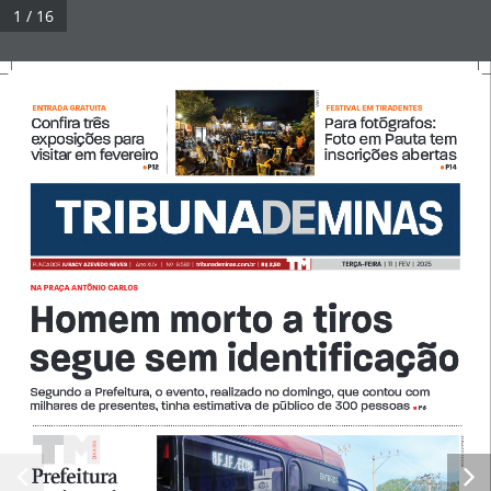
Pular
1 / 16
para
Tribuna Impressa
Menu
o
conteúdo
LEO LARA
ENTRADA GRATUITA
FESTIVAL EM TIRADENTES
Confira três 
Para fotógrafos: 
exposições para     
Foto em Pauta tem 
© 2026 Tribuna Impressa
• Built with
GeneratePress
visitar em fevereiro 
inscrições abertas  
P12
P14
• 
• 
TERÇA-FEIRA  
|  11  |  FEV  |  2025
FUNDADOR 
JURACY AZEVEDO NEVES  
|
Ano XLIV   |   Nº  9.582  |  
tribunademinas.com.br
  |  
R$ 2,50
NA PRAÇA ANTÔNIO CARLOS 
Homem morto a tiros 
segue sem identificação
Segundo a Prefeitura, o evento, realizado no domingo, que contou com 
milhares de presentes, tinha estimativa de público de 300 pessoas 
P3
• 
LEONARDO COSTA
A A DiA 
Di
Prefeitura 