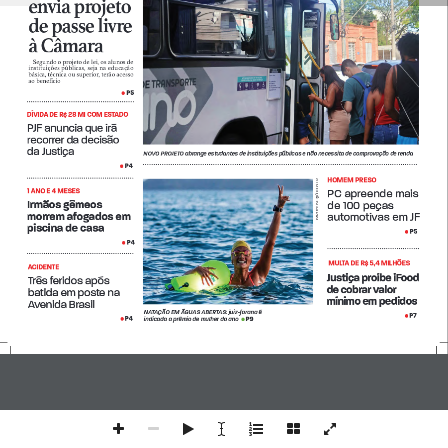
envia projeto 
de passe livre 
à Câmara
Segundo o projeto de lei, os alunos de instituições públicas, seja na educação 
básica, técnica ou superior, terão acesso 
ao benefício
P5
• 
DÍVIDA DE R$ 28 MI COM ESTADO
PJF anuncia que irá 
recorrer da decisão 
da Justiça 
NOVO PROJETO abrange estudantes de instituições públicas e não necessita de comprovação de renda
P4
• 
HOMEM PRESO
REPRODUÇÃO INSTAGRAM
1 ANO E 4 MESES
PC apreende mais 
Irmãos gêmeos 
de 100 peças 
morrem afogados em 
automotivas em JF
piscina de casa 
P5
• 
P4
• 
 MULTA DE R$ 5,4 MILHÕES 
ACIDENTE
Justiça proíbe iFood 
Três feridos após 
de cobrar valor 
batida em poste na 
mínimo em pedidos
Avenida Brasil 
NATAÇÃO EM ÁGUAS ABERTAS: juiz-forana é 
P7
• 
P4
P9
indicada a prêmio de mulher do ano  
• 
• 