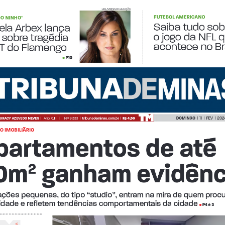
LEO AVERSA/DIVULGAÇÃO
FUTEBOL AMERICANO
DO NINHO’
Login
Account
Password Reset
Conteúdo restrit
Saiba tudo sob
ela Arbex lança 
o jogo da NFL q
 sobre tragédia  
acontece no Br
T do Flamengo
P10
•
© 2026 Tribuna Impressa
• Built with
GeneratePress
DOMINGO  
|  11  |  FEV  |  202
JURACY AZEVEDO NEVES  
|
Ano XLII
I
   |      Nº 9.333  |  
tribunademinas.com.br
  |  
R$ 4,50
 IMOBILIÁRIO
partamentos de até 
0m
 ganham evidênc
2
ações pequenas, do tipo “studio”, entram na mira de quem procu
cidade e refletem tendências comportamentais da cidade
e
P4 
 5
• 
A
i