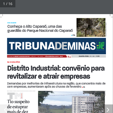
Pular
1 / 16
para
Tribuna Impressa
Menu
o
conteúdo
BOA VIAGEM
PATRICK ARLEY/ INSTITUTO MUNDU
Conheça o Alto Caparaó, uma das 
guardiãs do Parque Nacional do Caparaó
© 2026 Tribuna Impressa
• Built with
GeneratePress
P14
•
QUARTA-FEIRA  
|  8  |  JUL  |  2026
FUNDADOR 
JURACY AZEVEDO NEVES  
| 
Ano XLV   |   Nº  9.930   |   
tribunademinas.com.br
  |  
R$ 3
R$ 14 MILHÕES
Distrito Industrial: convênio para 
revitalizar e atrair empresas
Demandas por melhorias de infraestrutura na região, que concentra mais de 
cem empresas, aumentaram após as chuvas de fevereiro 
P3
• 
FELIPE COURI
A A DiA
Di
Tio suspeito 
de estuprar 
mais de dez 