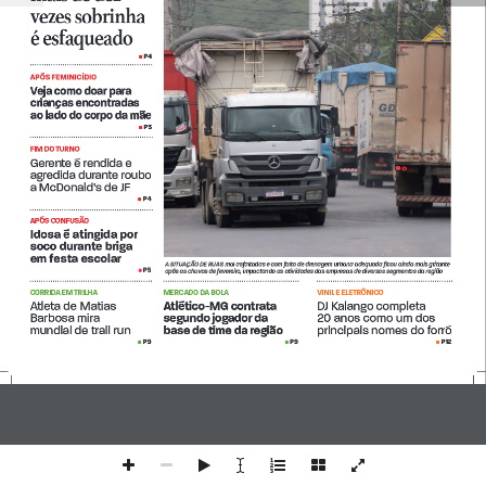
vezes sobrinha 
é esfaqueado
P4
 • 
APÓS FEMINICÍDIO
Veja como doar para 
crianças encontradas 
ao lado do corpo da mãe
P5
 •
FIM DO TURNO
Gerente é rendida e 
agredida durante roubo 
a McDonald’s de JF
P4
 •
APÓS CONFUSÃO
Idosa é atingida por 
soco durante briga 
em festa escolar 
A SITUAÇÃO DE RUAS mal asfaltadas e com falta de drenagem urbana adequada ficou ainda mais gritante 
P5 
•
após as chuvas de fevereiro, impactando as atividades das empresas de diversos segmentos da região
CORRIDA EM TRILHA
MERCADO DA BOLA
VINIL E ELETRÔNICO
Atleta de Matias 
Atlético-MG contrata 
DJ Kalango completa 
Barbosa mira 
segundo jogador da 
20 anos como um dos 
mundial de trail run 
base de time da região
principais nomes do forró
P9
P9
P12
 •
 • 
• 