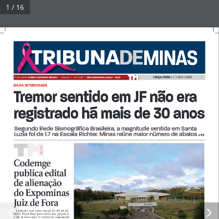
Pular
1 / 16
para
Tribuna Impressa
Menu
o
conteúdo
© 2026 Tribuna Impressa
• Built with
GeneratePress
TERÇA-FEIRA  
|  7  |  OUT  |  2025
FUNDADOR 
JURACY AZEVEDO NEVES  
| 
Ano XLV   |   Nº  9.747  |   
tribunademinas.com.br
  |  
R$ 3
BAIXA INTENSIDADE
Tremor sentido em JF não era 
registrado há mais de 30 anos 
Segundo Rede Sismográfica Brasileira, a magnitude sentida em Santa 
Luzia foi de 1.7 na Escala Richter. Minas reúne maior número de abalos 
P3
•
A A DiA
Di
Codemge 
publica edital 
de alienação 
do Expominas 
Juiz de Fora 
Licitação  tem  valor  inicial  de  R$  38  mi-
lhões.  Prazo  final  para  envio  das  propostas  
é dia 28 deste mês. O critério de julgamento 