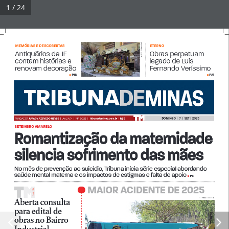
Pular
1 / 24
para
Tribuna Impressa
Menu
o
conteúdo
LEONARDO COSTA
MEMÓRIAS E DESCOBERTAS
ETERNO
Antiquários de JF 
Obras perpetuam 
contam histórias e 
legado de Luís 
© 2026 Tribuna Impressa
• Built with
GeneratePress
renovam decoração 
Fernando Veríssimo 
P16 
P21
•
•
DOMINGO  
|   7   |  SET  |  2025
FUNDADOR 
JURACY AZEVEDO NEVES  
| 
Ano XLV   |   Nº  9.726  |   
tribunademinas.com.br
  |  
R$ 5
SETEMBRO AMARELO
Romantização da maternidade 
silencia sofrimento das mães
No mês de prevenção ao suicídio, Tribuna inicia série especial abordando 
saúde mental materna e os impactos de estigmas e falta de apoio
P3
•
• MAIOR ACIDENTE DE 2025
• 
• 
iA
A A D
Di
LEONARDO COSTA
Aberta consulta 
para edital de 
para edital de 
para edital de 
obras no Bairro 
obras no Bairro 