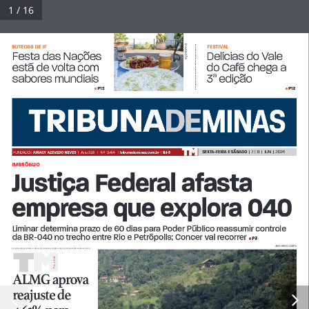
Pular
1 / 16
para
Tribuna Impressa
Menu
o
DIVULGAÇÃO 
BUTECOS DE JF
FESTIVAL 
Festa das Nações 
Delícias do Vale 
conteúdo
está de volta com 
do Café chega a 
sabores mundiais
3
 edição
ª
© 2026 Tribuna Impressa
• Built with
GeneratePress
P13
P12
•
•
SEXTA-FEIRA E SÁBADO
  |  7 E 8  |  JUN  |  2
024
FUNDADOR 
JURACY AZEVEDO NEVES  
|
Ano XLI
II
   |   Nº  9.414   |  
tribunademinas.com.br
  |  
R$ 3
IMBRÓGLIO 
Justiça Federal afasta 
empresa que explora 040 
Liminar determina prazo de 60 dias para Poder Público reassumir controle 
da BR-040 no trecho entre Rio e Petrópolis; Concer vai recorrer 
P3
• 
LEONARDO COSTA
A
A A D
D
ALMG aprova 
reajuste de 