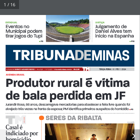
Pular
1 / 16
para
Tribuna Impressa
Menu
o
ESTADUAL
JUSTIÇA
FERNANDO PRIAMO/ARQUIVO TM
Eventos no 
Julgamento de 
conteúdo
Municipal podem 
Daniel Alves tem 
tirar jogos do Tupi 
início na Espanha
© 2026 Tribuna Impressa
• Built with
GeneratePress
P9
P10
•
•
TERÇA-FEIRA
  |  6
  |
  FEV  |  2024
FUNDADOR 
JURACY AZEVEDO NEVES  
|
Ano XLI
II
   |   Nº 9.329  |  
tribunademinas.com.br
  |  
R$ 2,50
AVENIDA BRASIL
Produtor rural é vítima 
de bala perdida em JF
Jurandir Rosa, 66 anos, descarregava mercadorias para abastecer a feira livre quando foi 
alvejado três vezes na frente da esposa; PM identifica primeiros suspeitos do homicídio 
P5
• 
SERES DA RIBALTA
•
A A DIA
DI
DIVULGAÇÃO
Casal é 
indiciado por 
homicídio  