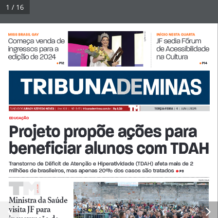
Pular
1 / 16
para
Tribuna Impressa
Menu
o
DIVULGAÇÃO 
MISS BRASIL GAY
INÍCIO NESTA QUARTA
Começa venda de 
JF sedia Fórum 
conteúdo
ingressos para a 
de Acessibilidade 
edição de 2024
na Cultura
© 2026 Tribuna Impressa
• Built with
GeneratePress
P12
P14
• 
• 
TERÇA-FEIRA
  |  4
  |
  JUN  |  2024
FUNDADOR 
JURACY AZEVEDO NEVES  
|
Ano XLI
II
   |   Nº  9.411 |  
tribunademinas.com.br
  |  
R$ 2,50
EDUCAÇÃO
Projeto propõe ações para 
beneficiar alunos com TDAH
Transtorno de Déficit de Atenção e Hiperatividade (TDAH) afeta mais de 2 
milhões de brasileiros, mas apenas 20% dos casos são tratados
•
P3
FELIPE COURI
A A DIA
DI
Ministra da Saúde 
visita JF para 