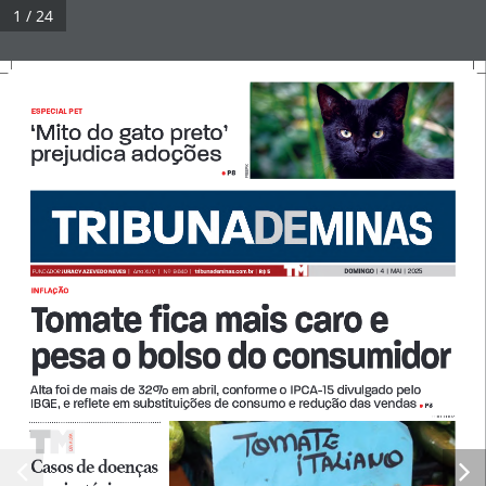
Pular
1 / 24
para
Tribuna Impressa
Menu
o
conteúdo
ESPECIAL PET
‘Mito do gato preto’ 
© 2026 Tribuna Impressa
• Built with
GeneratePress
prejudica adoções 
FREEPIK
P8
• 
DOMINGO  
|  4  |  MAI  |  2025
FUNDADOR 
JURACY AZEVEDO NEVES  
|
Ano XLIV   |   Nº  9.640  |   
tribunademinas.com.br
  |  
R$ 5
INFLAÇÃO
Tomate fica mais caro e 
pesa o bolso do consumidor 
Alta foi de mais de 32% em abril, conforme o IPCA-15 divulgado pelo  
IBGE, e reflete em substituições de consumo e redução das vendas
P3
• 
FELIPE COURI 
F
A A DiA
Di
Casos de doenças 