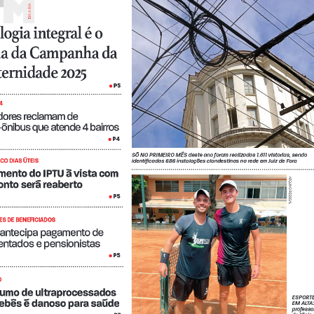
A A DiA 
Di
ogia integral é o 
a da Campanha da 
ternidade 2025
P5
• 
4
ores reclamam de 
-ônibus que atende 4 bairros
P4
• 
SÓ NO PRIMEIRO MÊS deste ano foram realizadas 1.611 vistorias, sendo 
CO DIAS ÚTEIS
identificadas 686 instalações clandestinas na rede em Juiz de Fora 
ento do IPTU à vista com 
ARQUIVO PESSOAL
nto será reaberto 
P5
• 
ES DE BENEFICIADOS
antecipa pagamento de 
ntados e pensionistas
P5
• 
O
umo de ultraprocessados 
ESPORTE
bebês é danoso para saúde
EM ALTA:
professo