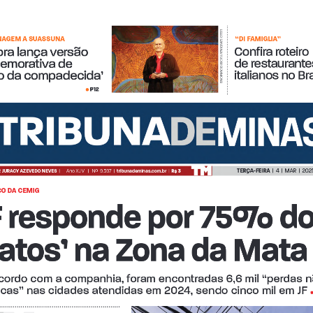
Login
Account
Password Reset
Conteúdo restrit
LELLO SANTANA/ FLICKR COMMONS
AGEM A SUASSUNA 
“DI FAMIGLIA”
Confira roteiro 
ora lança versão 
de restaurante
emorativa de 
italianos no Bra
to da compadecida’
P12
• 
© 2026 Tribuna Impressa
• Built with
GeneratePress
TERÇA-FEIRA  
|  4  |  MAR  |  202
 
JURACY AZEVEDO NEVES  
|
Ano XLIV   |   Nº  9.597  |  
tribunademinas.com.br
  |  
R$ 3
O DA CEMIG 
F responde por 75% do
gatos’ na Zona da Mata
cordo com a companhia, foram encontradas 6,6 mil “perdas n
icas” nas cidades atendidas em 2024, sendo cinco mil em JF 
•