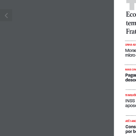
Ecol
tem
Fra
LINHA 42
Morad
micro
MAIS CIN
Pagam
desco
15 MILHÕ
INSS 
apose
ATÉ 1 AN
Cons
por 