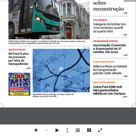
sobre 
reconstrução
P5
• 
ACOLHIMENTO
Delegacia da Mulher tem 
novo endereço a partir 
de quarta-feira
P3
• 
PROGRAMAÇÃO ESPECIAL
PREFEITURA AFIRMA que trabalha na revisão da licitação do transporte coletivo urbano em 
conformidade com as sugestões apresentadas pelo TCE-MG
Associação Comercial 
e Empresarial de JF 
FELIPE COURI
VALOR DO SERVIÇO
celebra 130 anos 
99 Food é alvo 
P4
• 
de processo 
por falta de 
EVENTO BENEFICENTE
transparência  
Ibitipoca Blues na Estrada 
P6
• 
tem programação  
gratuita neste sábado
P12
• 
NESTE FIM DE SEMANA
Cabra Fest 2026 terá 
feira gastronômica 
inédita em Cel. Pacheco
PREVISÃO INDICA mudança no tempo a partir de 
P5
sábado em Juiz de Fora 
• 
P14
• 