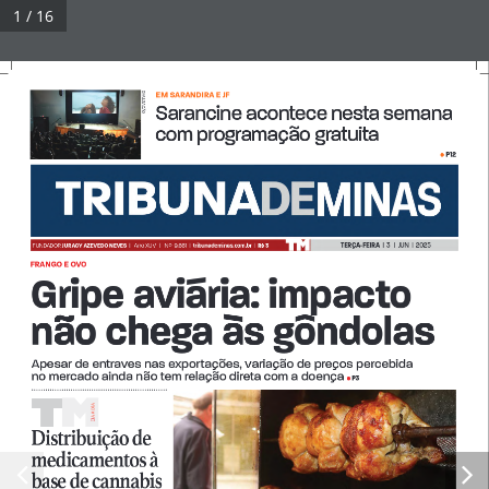
Pular
1 / 16
para
Tribuna Impressa
Menu
o
conteúdo
DIVULGAÇÃO
EM SARANDIRA E JF 
Sarancine acontece nesta semana 
com programação gratuita 
© 2026 Tribuna Impressa
• Built with
GeneratePress
P12
• 
TERÇA-FEIRA  
|  3   |  JUN  |  2025
FUNDADOR 
JURACY AZEVEDO NEVES  
|
Ano XLIV   |   Nº  9.661  |  
tribunademinas.com.br
  |  
R$ 3
FRANGO E OVO
Gripe aviária: impacto 
não chega às gôndolas
Apesar de entraves nas exportações, variação de preços percebida                  
no mercado ainda não tem relação direta com a doença 
P3
• 
A A DiA
Di
Distribuição de 
medicamentos à 
base de cannabis 