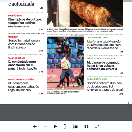
é autorizada 
P5
           • 
MANHÃS FRIAS
Dias típicos de outono: 
tempo fica estável 
nesta semana 
APESAR DE AS discussões envolvendo a gripe aviária trazerem incertezas e questionamentos, os 
P5
       • 
preços desses produtos no Brasil apresentam estabilidade e tiveram pouca variação
REPRODUÇÃO INSTAGRAM
VIOLÊNCIA
LANÇAMENTO DE DARDO 
Suspeito mata homem 
Juiz-forano Luiz Maurício 
com 22 facadas ao   
da Silva estabelece novo 
fingir abraço 
recorde sul-americano 
P4
       • 
P9
•
VALOR DE R$ 5 MIL 
APÓS 3ª DERROTA CONSECUTIVA
DJ contratado para 
Mudança de comando: 
casamento em JF 
Roger Silva deixa o 
pagará indenização 
comando do Athletic  
P5
        •  
P9
•
QUEM ENFRENTA QUEM
PREJUÍZO DE R$ 52 MILHÕES
PF desarticula   
Sorteios definem disputas 
de Libertadores, Sul-
esquema de extração 
Americana e Copa do Brasil 
ilegal de minério 
LUIZ MAURÍCIO é detentor dos últimos três 
P7
recordes sul-americanos
       • 
P10
•