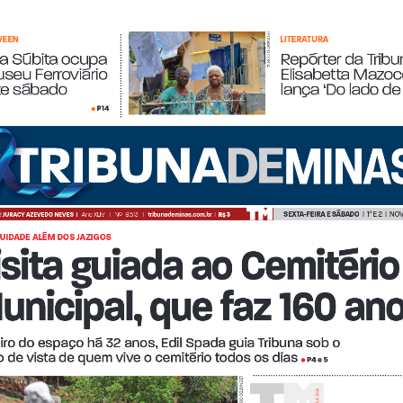
LEONARDO COSTA 
LITERATURA HALLOWEEN 
Login
Account
Password Reset
Conteúdo restrit
a Súbita ocupa 
a Súbita ocupa 
a Súbita ocupa 
Repórter da Tribu
Repórter da Tribu
Repórter da Tribu
seu Ferroviário 
seu Ferroviário 
Elisabetta Mazoco
Elisabetta Mazoco
te sábado 
lança ‘Do lado de 
P14
•
© 2026 Tribuna Impressa
• Built with
GeneratePress
SEXTA-FEIRA E SÁBADO  
|  1º E 2  |  NO
 
JURACY AZEVEDO NEVES  
|
Ano XLIV   |   Nº  9.513   |   
tribunademinas.com.br
  |  
R$ 3
UIDADE ALÉM DOS JAZIGOS 
isita guiada ao Cemitério
unicipal, que faz 160 an
o do espaço há 32 anos, Edil Spada guia Tribuna sob o                             
 de vista de quem vive o cemitério todos os dias 
P4 e 5
•
LEONARDO COSTA
A A DiA